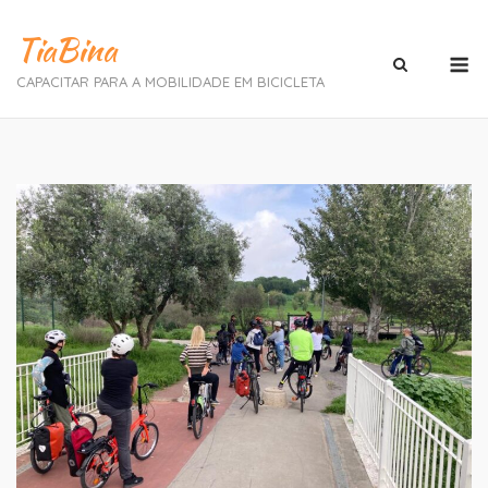
Skip
TiaBina
to
M
content
CAPACITAR PARA A MOBILIDADE EM BICICLETA