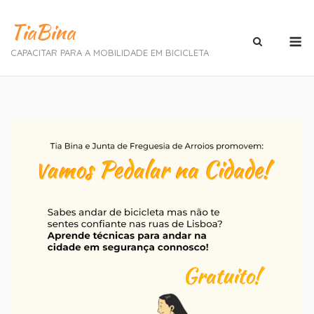
Skip
TiaBina
to
M
content
CAPACITAR PARA A MOBILIDADE EM BICICLETA