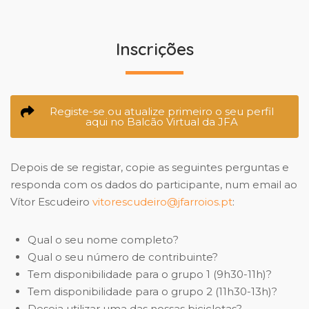
Inscrições
Registe-se ou atualize primeiro o seu perfil
aqui no Balcão Virtual da JFA
Depois de se registar, copie as seguintes perguntas e
responda com os dados do participante, num email ao
Vítor Escudeiro
vitorescudeiro@jfarroios.pt
:
Qual o seu nome completo?
Qual o seu número de contribuinte?
Tem disponibilidade para o grupo 1 (9h30-11h)?
Tem disponibilidade para o grupo 2 (11h30-13h)?
Deseja utilizar uma das nossas bicicletas?